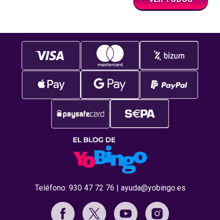
Teléfono:
930 47 72 76
|
ayuda@yobingo.es