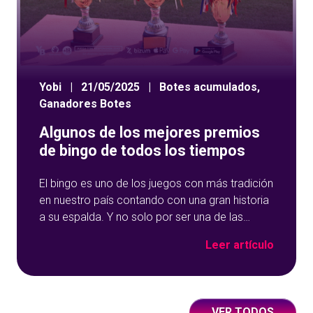
Yobi
|
21/05/2025
|
Botes acumulados
,
Ganadores Botes
Algunos de los mejores premios
de bingo de todos los tiempos
El bingo es uno de los juegos con más tradición
en nuestro país contando con una gran historia
a su espalda. Y no solo por ser una de las
opciones que más éxito tiene en nuestro portal
Leer artículo
de juegos de tómbola, YoBingo, sino porque es
un juego súper accesible para todos los
usuarios y que
VER TODOS