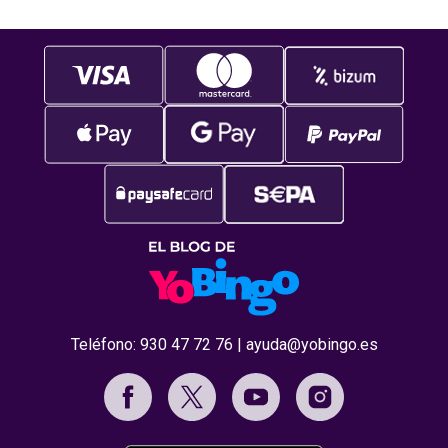
Teléfono:
930 47 72 76
|
ayuda@yobingo.es