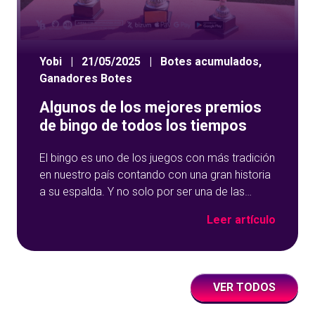
Yobi
|
21/05/2025
|
Botes acumulados
,
Ganadores Botes
Algunos de los mejores premios
de bingo de todos los tiempos
El bingo es uno de los juegos con más tradición
en nuestro país contando con una gran historia
a su espalda. Y no solo por ser una de las
opciones que más éxito tiene en nuestro portal
Leer artículo
de juegos de tómbola, YoBingo, sino porque es
un juego súper accesible para todos los
usuarios y que
VER TODOS