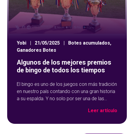
Yobi
|
21/05/2025
|
Botes acumulados
,
Ganadores Botes
Algunos de los mejores premios
de bingo de todos los tiempos
El bingo es uno de los juegos con más tradición
en nuestro país contando con una gran historia
a su espalda. Y no solo por ser una de las
opciones que más éxito tiene en nuestro portal
Leer artículo
de juegos de tómbola, YoBingo, sino porque es
un juego súper accesible para todos los
usuarios y que