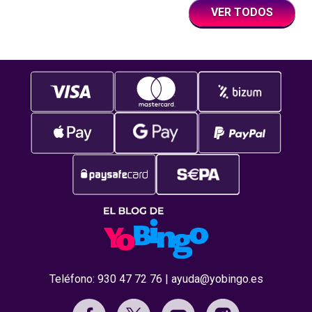
VER TODOS
Teléfono:
930 47 72 76
|
ayuda@yobingo.es