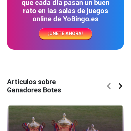
que cada día pasan un buen
rato en las salas de juegos
online de YoBingo.es
¡ÚNETE AHORA!
Artículos sobre
Ganadores Botes