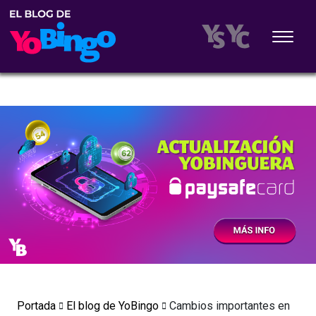
Portada
El blog de YoBingo
Cambios importantes en