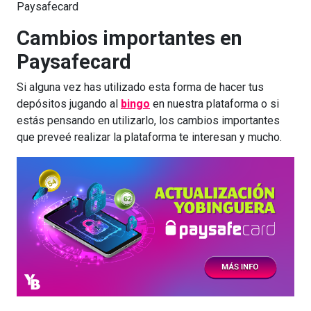
Paysafecard
Cambios importantes en
Paysafecard
Si alguna vez has utilizado esta forma de hacer tus
depósitos jugando al
bingo
en nuestra plataforma o si
estás pensando en utilizarlo, los cambios importantes
que preveé realizar la plataforma te interesan y mucho.