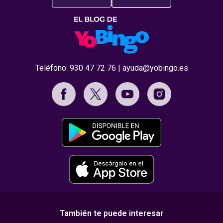
Teléfono:
930 47 72 76
|
ayuda@yobingo.es
También te puede interesar