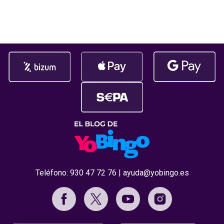
par de toques en tu dispositivo, ya
El reconocim
habrás cargado salgo en tu
durante la c
Premios Jdigi
celebrada
Teléfono:
930 47 72 76
|
ayuda@yobingo.es