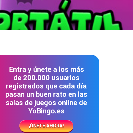
Entra y únete a los más
de 200.000 usuarios
registrados que cada día
pasan un buen rato en las
salas de juegos online de
YoBingo.es
¡ÚNETE AHORA!