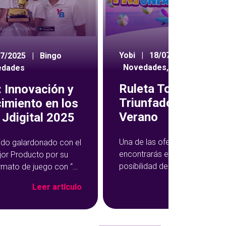
Yobi
|
18/07/2024
|
07/2025
|
Bingo
Novedades
,
Ruleta
edades
Ruleta Todos Som
 Innovación y
Triunfadores de
imiento en los
Verano
Jdigital 2025
Una de las ofertas semanales
ido galardonado con el
encontrarás en YoBingo te da 
jor Producto por su
posibilidad de multiplicar tus
rmato de juego con “El
ganancias en una rueda de pr
ngo”, una propuesta
Leer ar
Leer artículo
Se trata de la promoción Tod
formado la experiencia
Somos Triunfadores, que te d
ine en una vivencia aún
acceso a la ruleta para jugar b
da, social y divertida.