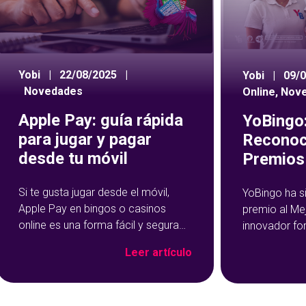
Yobi
|
22/08/2025
|
Yobi
|
09/
Novedades
Online
,
Nov
Apple Pay: guía rápida
YoBingo:
para jugar y pagar
Reconoc
desde tu móvil
Premios 
Si te gusta jugar desde el móvil,
YoBingo ha s
Apple Pay en bingos o casinos
premio al Me
online es una forma fácil y segura
innovador fo
de hacer tus depósitos. Este
Show de YoBi
Leer artículo
método de pago se ha vuelto muy
que ha trans
popular precisamente por su
del bingo onl
rapidez y facilidad de uso: con un
más entreteni