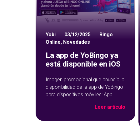
Yobi
|
03/12/2025
|
Bingo
Online
,
Novedades
La app de YoBingo ya
está disponible en iOS
Imagen promocional que anuncia la
disponibilidad de la app de YoBingo
para dispositivos móviles: App
Store y Google Play sobre un fondo
Leer artículo
azul con detalles geométricos.