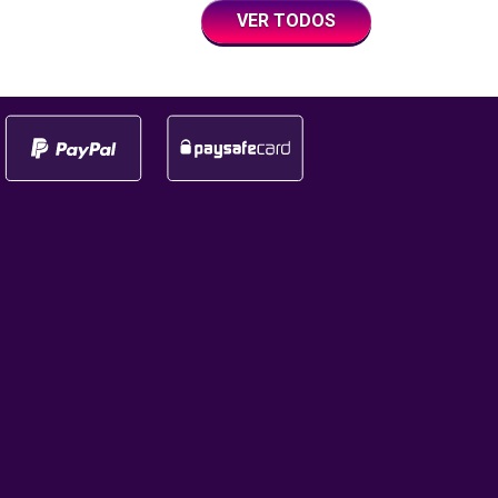
con un giro a la semana con
iento tuvo lugar
VER TODOS
premios en efectivo y
eremonia de los
multiplicadores. ¿Qué es la
tal 2025, que fue