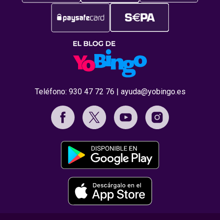
Teléfono:
930 47 72 76
|
ayuda@yobingo.es