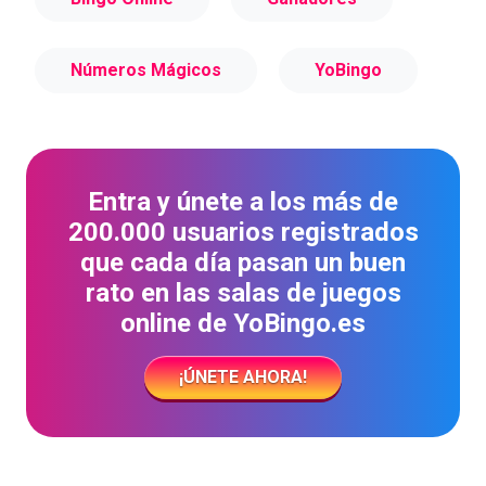
Números Mágicos
YoBingo
Entra y únete a los más de
200.000 usuarios registrados
que cada día pasan un buen
rato en las salas de juegos
online de YoBingo.es
¡ÚNETE AHORA!