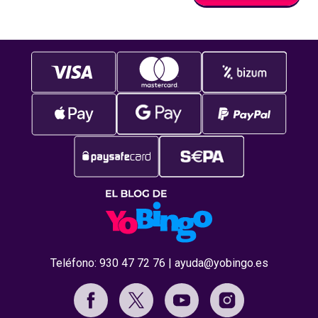
Teléfono:
930 47 72 76
|
ayuda@yobingo.es