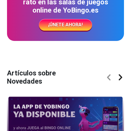
rato en las salas de juegos
online de YoBingo.es
¡ÚNETE AHORA!
Artículos sobre
Novedades