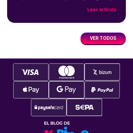
sobre un fondo azul con detalles geométricos.
Leer artículo
VER TODOS