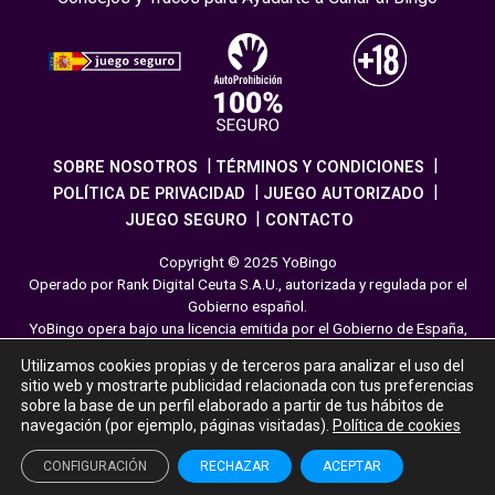
SOBRE NOSOTROS
TÉRMINOS Y CONDICIONES
POLÍTICA DE PRIVACIDAD
JUEGO AUTORIZADO
JUEGO SEGURO
CONTACTO
Copyright © 2025 YoBingo
Operado por Rank Digital Ceuta S.A.U., autorizada y regulada por el
Gobierno español.
YoBingo opera bajo una licencia emitida por el Gobierno de España,
cumpliendo con todas las normativas de seguridad y
Utilizamos cookies propias y de terceros para analizar el uso del
responsabilidad en los juegos online. El juego es una forma de
sitio web y mostrarte publicidad relacionada con tus preferencias
entretenimiento cuya finalidad es ofrecer diversión y emoción a los
sobre la base de un perfil elaborado a partir de tus hábitos de
jugadores en nuestra página web. Juega con moderación siguiendo
navegación (por ejemplo, páginas visitadas).
Política de cookies
las pautas recomendadas para el juego responsable.
CONFIGURACIÓN
RECHAZAR
ACEPTAR