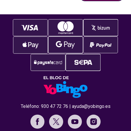
Teléfono:
930 47 72 76
|
ayuda@yobingo.es