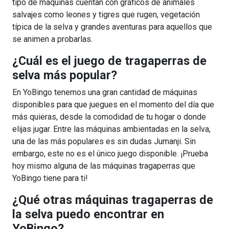
tipo de máquinas cuentan con gráficos de animales
salvajes como leones y tigres que rugen, vegetación
típica de la selva y grandes aventuras para aquellos que
se animen a probarlas.
¿Cuál es el juego de tragaperras de
selva más popular?
En YoBingo tenemos una gran cantidad de máquinas
disponibles para que juegues en el momento del día que
más quieras, desde la comodidad de tu hogar o donde
elijas jugar. Entre las máquinas ambientadas en la selva,
una de las más populares es sin dudas Jumanji. Sin
embargo, este no es el único juego disponible. ¡Prueba
hoy mismo alguna de las máquinas tragaperras que
YoBingo tiene para ti!
¿Qué otras máquinas tragaperras de
la selva puedo encontrar en
YoBingo?