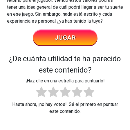
retorno para el jugador. Viendo estos valores podrás
tener una idea general de cuál podrá llegar a ser tu suerte
en ese juego. Sin embargo, nada está escrito y cada
experiencia es personal ¿ya has tenido la tuya?
¿De cuánta utilidad te ha parecido
este contenido?
¡Haz clic en una estrella para puntuarlo!
Hasta ahora, ¡no hay votos!. Sé el primero en puntuar
este contenido.