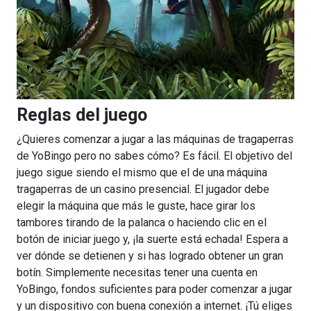
Reglas del juego
¿Quieres comenzar a jugar a las máquinas de tragaperras
de YoBingo pero no sabes cómo? Es fácil. El objetivo del
juego sigue siendo el mismo que el de una máquina
tragaperras de un casino presencial. El jugador debe
elegir la máquina que más le guste, hace girar los
tambores tirando de la palanca o haciendo clic en el
botón de iniciar juego y, ¡la suerte está echada! Espera a
ver dónde se detienen y si has logrado obtener un gran
botín. Simplemente necesitas tener una cuenta en
YoBingo, fondos suficientes para poder comenzar a jugar
y un dispositivo con buena conexión a internet. ¡Tú eliges