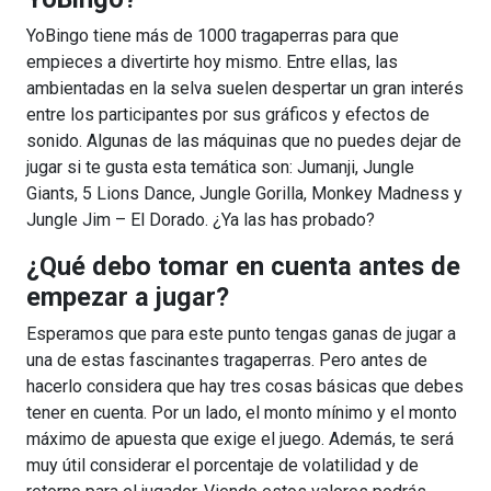
YoBingo tiene más de 1000 tragaperras para que
empieces a divertirte hoy mismo. Entre ellas, las
ambientadas en la selva suelen despertar un gran interés
entre los participantes por sus gráficos y efectos de
sonido. Algunas de las máquinas que no puedes dejar de
jugar si te gusta esta temática son: Jumanji, Jungle
Giants, 5 Lions Dance, Jungle Gorilla, Monkey Madness y
Jungle Jim – El Dorado. ¿Ya las has probado?
¿Qué debo tomar en cuenta antes de
empezar a jugar?
Esperamos que para este punto tengas ganas de jugar a
una de estas fascinantes tragaperras. Pero antes de
hacerlo considera que hay tres cosas básicas que debes
tener en cuenta. Por un lado, el monto mínimo y el monto
máximo de apuesta que exige el juego. Además, te será
muy útil considerar el porcentaje de volatilidad y de