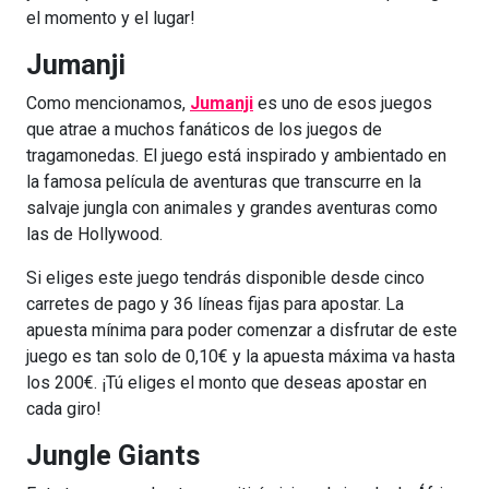
el momento y el lugar!
Jumanji
Como mencionamos,
Jumanji
es uno de esos juegos
que atrae a muchos fanáticos de los juegos de
tragamonedas. El juego está inspirado y ambientado en
la famosa película de aventuras que transcurre en la
salvaje jungla con animales y grandes aventuras como
las de Hollywood.
Si eliges este juego tendrás disponible desde cinco
carretes de pago y 36 líneas fijas para apostar. La
apuesta mínima para poder comenzar a disfrutar de este
juego es tan solo de 0,10€ y la apuesta máxima va hasta
los 200€. ¡Tú eliges el monto que deseas apostar en
cada giro!
Jungle Giants