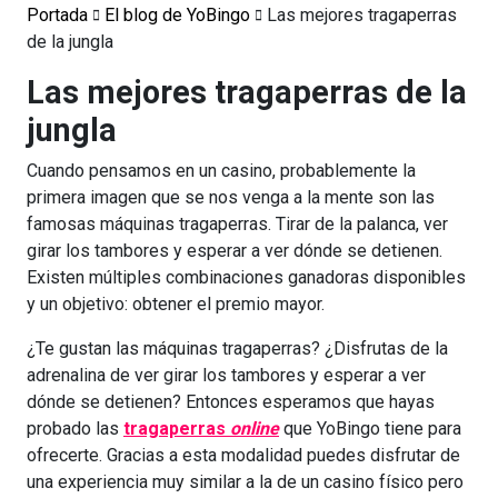
Portada
El blog de YoBingo
Las mejores tragaperras
de la jungla
Las mejores tragaperras de la
jungla
Cuando pensamos en un casino, probablemente la
primera imagen que se nos venga a la mente son las
famosas máquinas tragaperras. Tirar de la palanca, ver
girar los tambores y esperar a ver dónde se detienen.
Existen múltiples combinaciones ganadoras disponibles
y un objetivo: obtener el premio mayor.
¿Te gustan las máquinas tragaperras? ¿Disfrutas de la
adrenalina de ver girar los tambores y esperar a ver
dónde se detienen? Entonces esperamos que hayas
probado las
tragaperras
online
que YoBingo tiene para
ofrecerte. Gracias a esta modalidad puedes disfrutar de
una experiencia muy similar a la de un casino físico pero