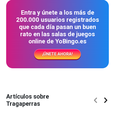
Entra y únete a los más de
200.000 usuarios registrados
que cada día pasan un buen
rato en las salas de juegos
online de YoBingo.es
¡ÚNETE AHORA!
Artículos sobre
Tragaperras