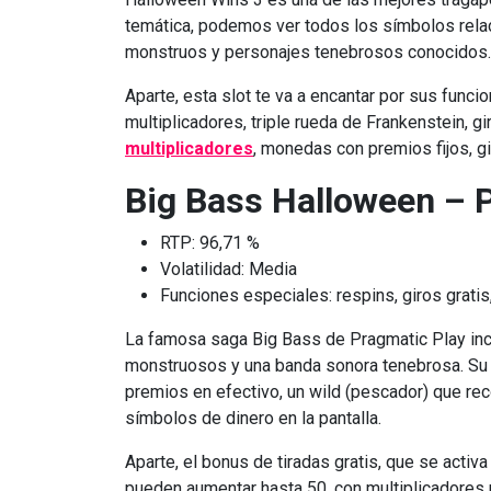
temática, podemos ver todos los símbolos relac
monstruos y personajes tenebrosos conocidos.
Aparte, esta slot te va a encantar por sus func
multiplicadores, triple rueda de Frankenstein, 
multiplicadores
, monedas con premios fijos, gi
Big Bass Halloween – 
RTP: 96,71 %
Volatilidad: Media
Funciones especiales: respins, giros gratis
La famosa saga Big Bass de Pragmatic Play inc
monstruosos y una banda sonora tenebrosa. Su 
premios en efectivo, un wild (pescador) que rec
símbolos de dinero en la pantalla.
Aparte, el bonus de tiradas gratis, que se activa
pueden aumentar hasta 50, con multiplicadores 