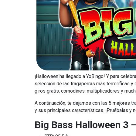
¡Halloween ha llegado a YoBingo! Y para celeb
selección de las tragaperras más terroríficas y
giros gratis, comodines, multiplicadores y muc
A continuación, te dejamos con las 5 mejores 
y sus principales características. ¡Pruébalas 
Big Bass Halloween 3 