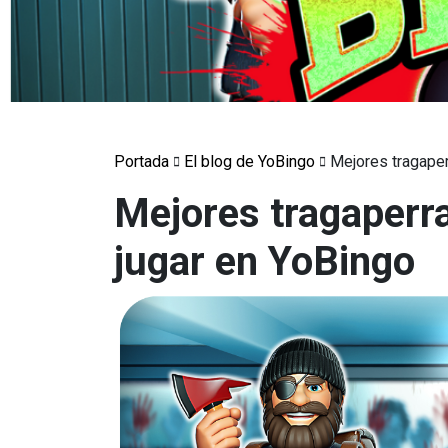
Portada
El blog de YoBingo
Mejores tragaper
Mejores tragaperr
jugar en YoBingo