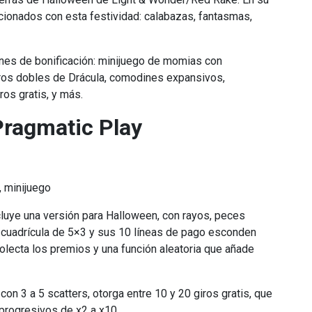
ionados con esta festividad: calabazas, fantasmas,
iones de bonificación: minijuego de momias con
giros dobles de Drácula, comodines expansivos,
ros gratis, y más.
Pragmatic Play
, minijuego
luye una versión para Halloween, con rayos, peces
cuadrícula de 5×3 y sus 10 líneas de pago esconden
olecta los premios y una función aleatoria que añade
 con 3 a 5 scatters, otorga entre 10 y 20 giros gratis, que
progresivos de x2 a x10.