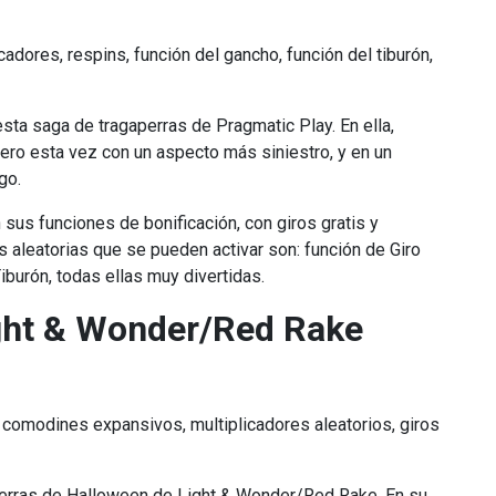
cadores, respins, función del gancho, función del tiburón,
sta saga de tragaperras de Pragmatic Play. En ella,
ero esta vez con un aspecto más siniestro, y en un
go.
sus funciones de bonificación, con giros gratis y
s aleatorias que se pueden activar son: función de Giro
iburón, todas ellas muy divertidas.
ght & Wonder/Red Rake
 comodines expansivos, multiplicadores aleatorios, giros
perras de Halloween de Light & Wonder/Red Rake. En su