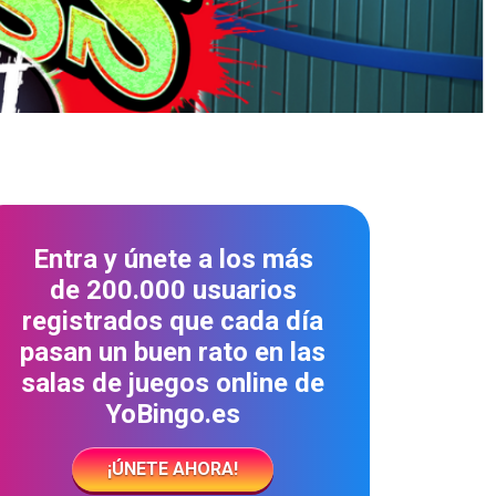
Entra y únete a los más
de 200.000 usuarios
registrados que cada día
pasan un buen rato en las
salas de juegos online de
YoBingo.es
¡ÚNETE AHORA!