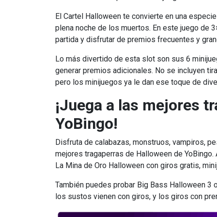
El Cartel Halloween te convierte en una especi
plena noche de los muertos. En este juego de 3
partida y disfrutar de premios frecuentes y gr
Lo más divertido de esta slot son sus 6 minijue
generar premios adicionales. No se incluyen tir
pero los minijuegos ya le dan ese toque de dive
¡Juega a las mejores t
YoBingo!
Disfruta de calabazas, monstruos, vampiros, p
mejores tragaperras de Halloween de YoBingo. 
La Mina de Oro Halloween con giros gratis, mini
También puedes probar Big Bass Halloween 3 o 
los sustos vienen con giros, y los giros con pr