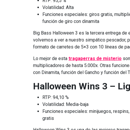
RTP: 95,5 %
Volatilidad: Alta
Funciones especiales: giros gratis, multipli
función de giro con dinamita
Big Bass Halloween 3 es la tercera entrega de e
volvemos a ver a nuestro simpático pescador, p
formato de carretes de 5×3 con 10 líneas de pa
Lo mejor de esta
tragaperras de misterio
son 
multiplicadores de hasta 5.000x. Otras funcione
con Dinamita, función del Gancho y función del T
Halloween Wins 3 – Li
RTP: 94,10 %
Volatilidad: Media-baja
Funciones especiales: minijuegos, respins,
gratis
Halloween Wins 3 es una de las mejores traga