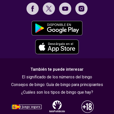
También te puede interesar
El significado de los números del bingo
Consejos de bingo: Guía de bingo para principiantes
¿Cuáles son los tipos de bingo que hay?