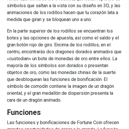
símbolos que saltan a la vista con su diseño en 3D, y las
animaciones de los rodillos hacen que tu corazón lata a
medida que giran y se bloquean uno a uno.
En la parte superior de los rodillos se encuentran los
botes y las opciones de apuesta, así como el saldo y el
gran botón rojo de giro. Encima de los rodillos, en el
centro, encontrarás dos dragones dorados animados que
«custodian» un bote de monedas de oro entre ellos. La
mayoría de los símbolos son dorados o presentan
objetos de oro, como las monedas chinas de la suerte
que desbloquean las funciones de bonificación. El
símbolo de comodín contiene la imagen de un dragón
oriental, y el gran medallón de dispersión presenta la
cara de un dragón animado.
Funciones
Las funciones y bonificaciones de Fortune Coin ofrecen