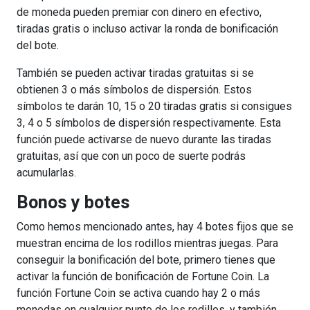
de moneda pueden premiar con dinero en efectivo,
tiradas gratis o incluso activar la ronda de bonificación
del bote.
También se pueden activar tiradas gratuitas si se
obtienen 3 o más símbolos de dispersión. Estos
símbolos te darán 10, 15 o 20 tiradas gratis si consigues
3, 4 o 5 símbolos de dispersión respectivamente. Esta
función puede activarse de nuevo durante las tiradas
gratuitas, así que con un poco de suerte podrás
acumularlas.
Bonos y bote
s
Como hemos mencionado antes, hay 4 botes fijos que se
muestran encima de los rodillos mientras juegas. Para
conseguir la bonificación del bote, primero tienes que
activar la función de bonificación de Fortune Coin. La
función Fortune Coin se activa cuando hay 2 o más
monedas en cualquier punto de los rodillos, y también