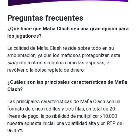
Preguntas frecuentes
¿Qué hace que Mafia Clash sea una gran opción para
los jugadores?
La calidad de Mafia Clash reside sobre todo en su
ambientación, ya que los mafiosos protagonizan esta
slot
junto a otros símbolos como las esposas, el
revólver o la bolsa repleta de dinero.
¿Cuáles son las principales características de Mafia
Clash?
Las principales características de Mafia Clash son un
formato de cinco rodillos y tres filas, un total de 20
líneas de pago, la posibilidad de multiplicar x10.000
nuestra apuesta inicial, una volatilidad alta y un RTP del
96,35%.