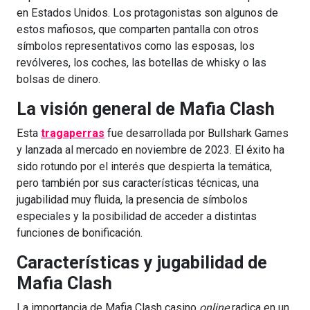
en Estados Unidos. Los protagonistas son algunos de
estos mafiosos, que comparten pantalla con otros
símbolos representativos como las esposas, los
revólveres, los coches, las botellas de whisky o las
bolsas de dinero.
La visión general de Mafia Clash
Esta
tragaperras
fue desarrollada por Bullshark Games
y lanzada al mercado en noviembre de 2023. El éxito ha
sido rotundo por el interés que despierta la temática,
pero también por sus características técnicas, una
jugabilidad muy fluida, la presencia de símbolos
especiales y la posibilidad de acceder a distintas
funciones de bonificación.
Características y jugabilidad de
Mafia Clash
La importancia de Mafia Clash casino
online
radica en un