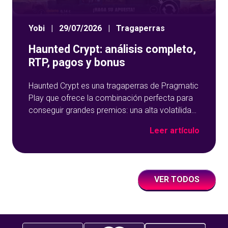
Yobi
|
29/07/2026
|
Tragaperras
Haunted Crypt: análisis completo,
RTP, pagos y bonus
Haunted Crypt es una tragaperras de Pragmatic
Play que ofrece la combinación perfecta para
conseguir grandes premios: una alta volatilidad,
multiplicadores que se acumulan y una función
Leer artículo
de giros gratis muy potente. En esta reseña
sobre Haunted Crypt, analizamos todo lo que
necesitas saber: su temática y gráficos, cómo
funciona, su RTP, tabla de pagos
VER TODOS