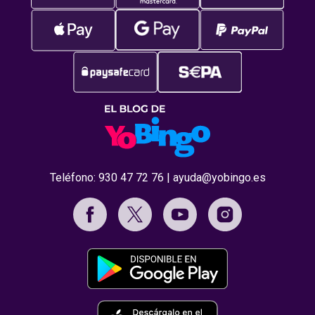
Teléfono:
930 47 72 76
|
ayuda@yobingo.es