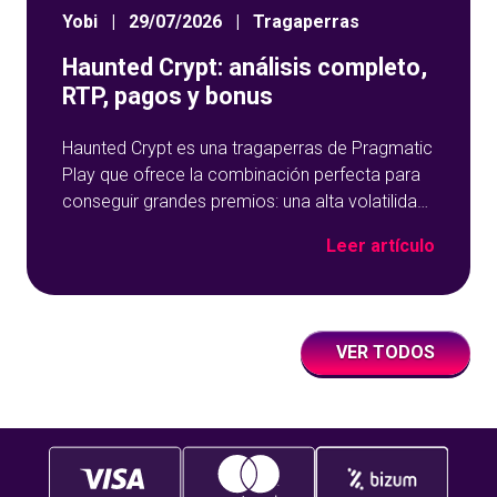
Yobi
|
29/07/2026
|
Tragaperras
Haunted Crypt: análisis completo,
RTP, pagos y bonus
Haunted Crypt es una tragaperras de Pragmatic
Play que ofrece la combinación perfecta para
conseguir grandes premios: una alta volatilidad,
multiplicadores que se acumulan y una función
Leer artículo
de giros gratis muy potente. En esta reseña
sobre Haunted Crypt, analizamos todo lo que
necesitas saber: su temática y gráficos, cómo
funciona, su RTP, tabla de pagos
VER TODOS