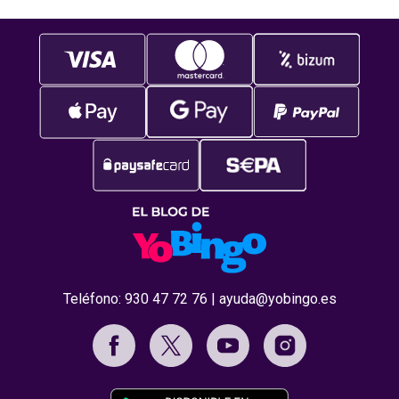
Teléfono:
930 47 72 76
|
ayuda@yobingo.es