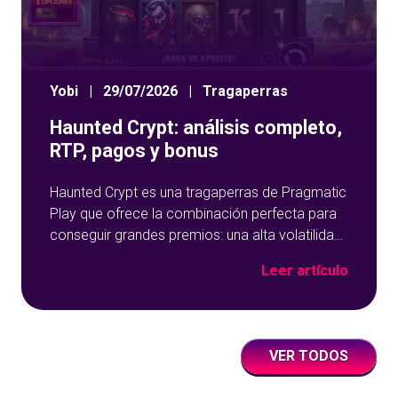
Yobi
|
29/07/2026
|
Tragaperras
Haunted Crypt: análisis completo,
RTP, pagos y bonus
Haunted Crypt es una tragaperras de Pragmatic
Play que ofrece la combinación perfecta para
conseguir grandes premios: una alta volatilidad,
multiplicadores que se acumulan y una función
Leer artículo
de giros gratis muy potente. En esta reseña
sobre Haunted Crypt, analizamos todo lo que
necesitas saber: su temática y gráficos, cómo
funciona, su RTP, tabla de pagos
VER TODOS