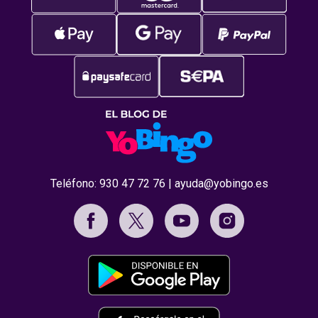
Teléfono:
930 47 72 76
|
ayuda@yobingo.es