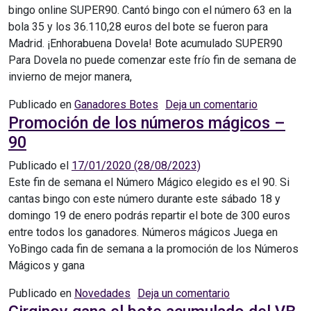
bingo online SUPER90. Cantó bingo con el número 63 en la
bola 35 y los 36.110,28 euros del bote se fueron para
Madrid. ¡Enhorabuena Dovela! Bote acumulado SUPER90
Para Dovela no puede comenzar este frío fin de semana de
invierno de mejor manera,
en Dovela
Publicado en
Ganadores Botes
Deja un comentario
Promoción de los números mágicos –
90
Publicado el
17/01/2020
(28/08/2023)
Este fin de semana el Número Mágico elegido es el 90. Si
cantas bingo con este número durante este sábado 18 y
domingo 19 de enero podrás repartir el bote de 300 euros
entre todos los ganadores. Números mágicos Juega en
YoBingo cada fin de semana a la promoción de los Números
Mágicos y gana
en Promoción de
Publicado en
Novedades
Deja un comentario