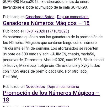
SUPER90 Nerea2012 ha estrenado el mes de enero
llevándose el bote acumulado de la sala SUPER90,
en Nerea2
Publicado en
Ganadores Botes
Deja un comentario
Ganadores Números Mágicos – 18
Publicado el
13/01/2020
(17/10/2023)
Ya sabemos quiénes son los ganadores de la promoción de
los Números Mágicos que cantaron bingo con el número
18 durante el fin de semana. Los afortunados se reparten
un bote de 300 euros y son: JAJIMEN​, ​chepis​, ​maria56​, ​
pequeverde​, ​Terremoto​, ​Manuel2020​, ​susi1956​, ​Blankitamari​
, ​kikoeva​, ​Mazaroco​, ​Loligarcia​, ​Claravalencia​ y ​Xyky todos
con 17,65 euros de premio cada uno. Por otro lado, ​
Piti1986,
en Ganadores N
Publicado en
Novedades
Deja un comentario
Promoción de los Números Mágicos –
18