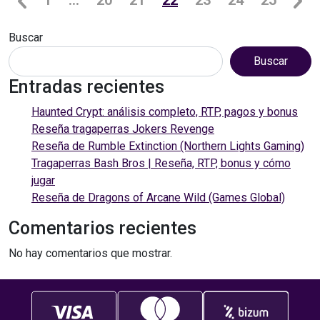
1
…
20
21
22
23
24
25
Buscar
Buscar
Entradas recientes
Haunted Crypt: análisis completo, RTP, pagos y bonus
Reseña tragaperras Jokers Revenge
Reseña de Rumble Extinction (Northern Lights Gaming)
Tragaperras Bash Bros | Reseña, RTP, bonus y cómo
jugar
Reseña de Dragons of Arcane Wild (Games Global)
Comentarios recientes
No hay comentarios que mostrar.