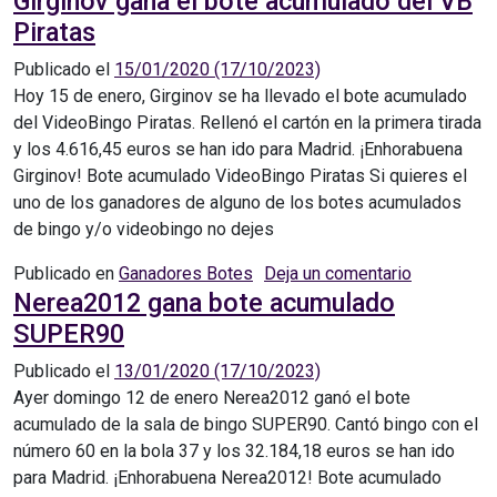
Girginov gana el bote acumulado del VB
Piratas
Publicado el
15/01/2020
(17/10/2023)
Hoy 15 de enero, Girginov se ha llevado el bote acumulado
del VideoBingo Piratas. Rellenó el cartón en la primera tirada
y los 4.616,45 euros se han ido para Madrid. ¡Enhorabuena
Girginov! Bote acumulado VideoBingo Piratas Si quieres el
uno de los ganadores de alguno de los botes acumulados
de bingo y/o videobingo no dejes
en Girgino
Publicado en
Ganadores Botes
Deja un comentario
Nerea2012 gana bote acumulado
SUPER90
Publicado el
13/01/2020
(17/10/2023)
Ayer domingo 12 de enero Nerea2012 ganó el bote
acumulado de la sala de bingo SUPER90. Cantó bingo con el
número 60 en la bola 37 y los 32.184,18 euros se han ido
para Madrid. ¡Enhorabuena Nerea2012! Bote acumulado