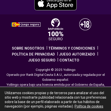
SOBRE NOSOTROS
TÉRMINOS Y CONDICIONES
POLÍTICA DE PRIVACIDAD
JUEGO AUTORIZADO
JUEGO SEGURO
CONTACTO
Copyright © 2025 YoBingo
Operado por Rank Digital Ceuta S.A.U., autorizada y regulada por el
Gobierno español.
YoBingo opera bajo una licencia emitida por el Gobierno de España,
cumpliendo con todas las normativas de seguridad y
Utilizamos cookies propias y de terceros para analizar el uso del
responsabilidad en los juegos online. El juego es una forma de
sitio web y mostrarte publicidad relacionada con tus preferencias
entretenimiento cuya finalidad es ofrecer diversión y emoción a los
sobre la base de un perfil elaborado a partir de tus hábitos de
jugadores en nuestra página web. Juega con moderación siguiendo
navegación (por ejemplo, páginas visitadas).
Política de cookies
las pautas recomendadas para el juego responsable.