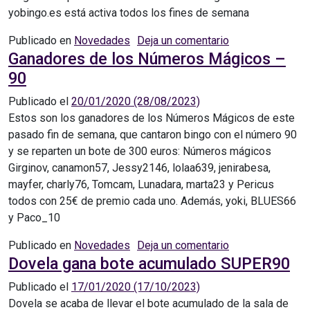
yobingo.es está activa todos los fines de semana
en Promoción n
Publicado en
Novedades
Deja un comentario
Ganadores de los Números Mágicos –
90
Publicado el
20/01/2020
(28/08/2023)
Estos son los ganadores de los Números Mágicos de este
pasado fin de semana, que cantaron bingo con el número 90
y se reparten un bote de 300 euros: Números mágicos ​​
Girginov​, ​canamon57​, ​Jessy2146​, ​lolaa639​, ​jenirabesa​, ​
mayfer​, ​charly76​, ​Tomcam​, ​Lunadara​, ​marta23​ y ​Pericus
todos con 25€ de premio cada uno. Además, yoki, BLUES66
y Paco_10
en Ganadores de
Publicado en
Novedades
Deja un comentario
Dovela gana bote acumulado SUPER90
Publicado el
17/01/2020
(17/10/2023)
Dovela se acaba de llevar el bote acumulado de la sala de