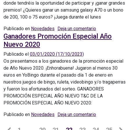
donde tendréis la oportunidad de participar y ¡ganar grandes
premios! ¿Quieres ganar un samsung galaxy A70 o un bono
de 200, 100 o 75 euros? ¡Juega durante el lunes
en Promoción E
Publicado en
Novedades
Deja un comentario
Ganadores Promoción Especial Año
Nuevo 2020
Publicado el
03/01/2020
(17/10/2023)
Os presentamos a los ganadores de la promoción especial
de Año Nuevo 2020. ¡Enhorabuena! Jugaron al menos 30
euros en YoBingo durante el pasado día 1 de enero en
nuestros juegos de bingo, ruleta, videobingo y/o tragaperras
y fueron los afortunados del sorteo. GANADORES
PROMOCIÓN ESPECIAL AÑO NUEVO T&C DE LA
PROMOCIÓN ESPECIAL AÑO NUEVO 2020:
en Ganadores Pr
Publicado en
Novedades
Deja un comentario
Navegación de entradas