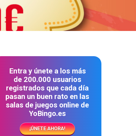
Entra y únete a los más
de 200.000 usuarios
registrados que cada día
pasan un buen rato en las
salas de juegos online de
YoBingo.es
¡ÚNETE AHORA!