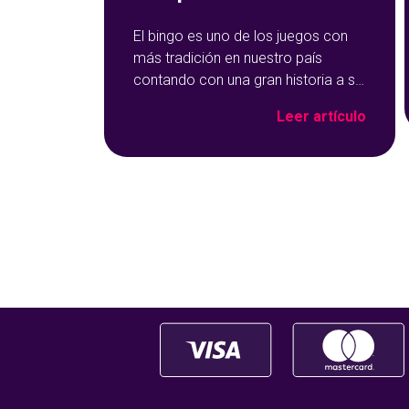
El bingo es uno de los juegos con
más tradición en nuestro país
contando con una gran historia a su
espalda. Y no solo por ser una de
Leer artículo
las opciones que más éxito tiene en
nuestro portal de juegos de
tómbola, YoBingo, sino porque es
un juego súper accesible para
todos los usuarios y que