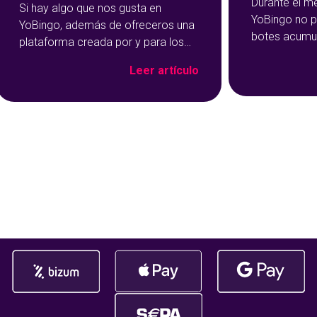
Durante el m
Si hay algo que nos gusta en
YoBingo no p
YoBingo, además de ofreceros una
botes acumu
plataforma creada por y para los
99.000 euros 
amantes de los juegos de bingo
Leer artículo
durante agos
online, es celebrar las victorias y los
bingo online
premios con los que se hacen cada
88.877 euros
día los jugadores. Por eso hoy
23.390€ en 
hemos querido preparar esta guía
en SUERTE90
para celebrar junto a los ganadores
repartimos 1
nuestros Vid