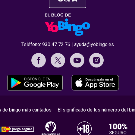
Teléfono:
930 47 72 76
|
ayuda@yobingo.es
s de bingo más cantados
El significado de los números del bi