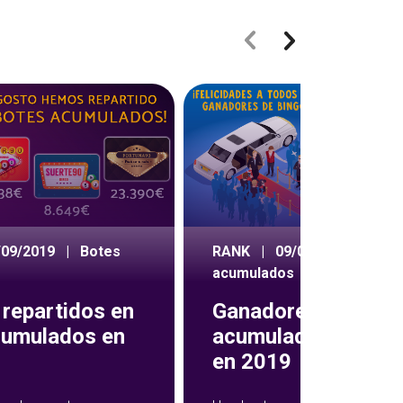
/09/2019
|
Botes
RANK
|
09/05/2019
|
Bot
acumulados
repartidos en
Ganadores botes
cumulados en
acumulados de Bin
en 2019