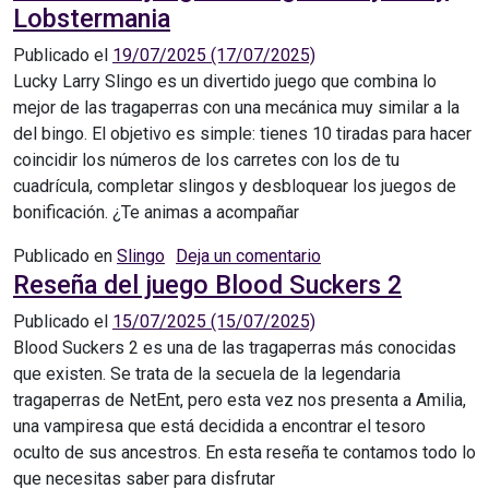
Lobstermania
Publicado el
19/07/2025
(17/07/2025)
Lucky Larry Slingo es un divertido juego que combina lo
mejor de las tragaperras con una mecánica muy similar a la
del bingo. El objetivo es simple: tienes 10 tiradas para hacer
coincidir los números de los carretes con los de tu
cuadrícula, completar slingos y desbloquear los juegos de
bonificación. ¿Te animas a acompañar
en Reseña del juego –
Publicado en
Slingo
Deja un comentario
Reseña del juego Blood Suckers 2
Publicado el
15/07/2025
(15/07/2025)
Blood Suckers 2 es una de las tragaperras más conocidas
que existen. Se trata de la secuela de la legendaria
tragaperras de NetEnt, pero esta vez nos presenta a Amilia,
una vampiresa que está decidida a encontrar el tesoro
oculto de sus ancestros. En esta reseña te contamos todo lo
que necesitas saber para disfrutar