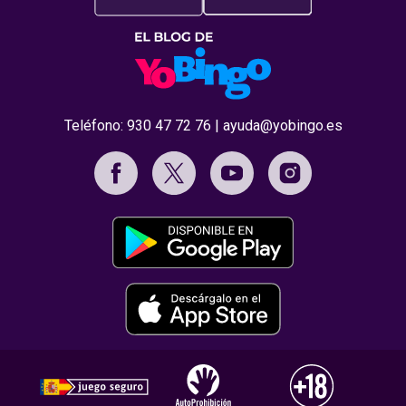
Teléfono:
930 47 72 76
|
ayuda@yobingo.es