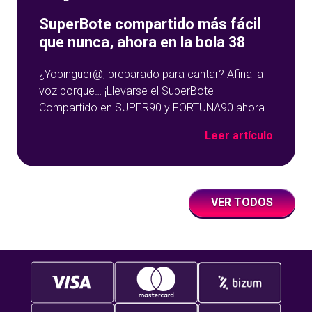
SuperBote compartido más fácil
que nunca, ahora en la bola 38
¿Yobinguer@, preparado para cantar? Afina la
voz porque… ¡Llevarse el SuperBote
Compartido en SUPER90 y FORTUNA90 ahora
es mucho más fácil! En Yobingo queremos
Leer artículo
escucharos en estas fiestas navideñas cantar
sin parar, y no solo villancicos. Así que hemos
decidido aumentar las posibilidades de que
salga el SuperBote con una bola más, antes
VER TODOS
cantabamos en