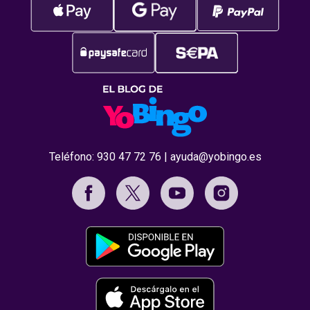
Teléfono:
930 47 72 76
|
ayuda@yobingo.es