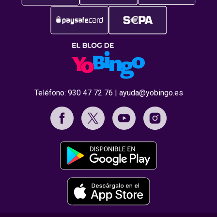
Teléfono:
930 47 72 76
|
ayuda@yobingo.es