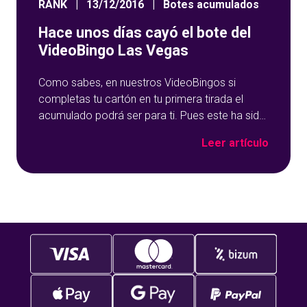
RANK
|
13/12/2016
|
Botes acumulados
Hace unos días cayó el bote del
VideoBingo Las Vegas
Como sabes, en nuestros VideoBingos si
completas tu cartón en tu primera tirada el
acumulado podrá ser para ti. Pues este ha sido
el caso de arandaganjas, que el pasado día 6
Leer artículo
de diciembre se llevó los 6.520,77 euros del
bote del VideoBingo Las Vegas.
¡Enhorabuena arandaganjas!