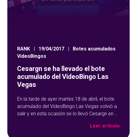
RANK
|
19/04/2017
|
Botes acumulados
VideoBingos
Cesargn se ha llevado el bote
acumulado del VideoBingo Las
Vegas
En la tarde de ayer martes 18 de abril, el bote
acumulado del VideoBingo Las Vegas volvió a
salir y en esta ocasión se lo llevó Cesargn en su
primera tirada y los 3.109,22 euros del
Leer artículo
acumulado se fueron para Málaga.
¡Enhorabuena Cesargn! Tú puedes ser el