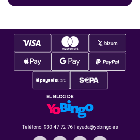
videobingo y/o tragaperras y entrarás en el
sorteo de 3 bonos de 100 euros cada uno de
nuestra
Teléfono:
930 47 72 76
|
ayuda@yobingo.es