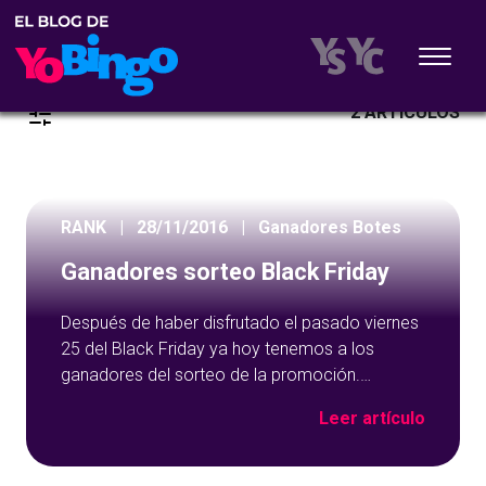
2 ARTÍCULOS
RANK
|
28/11/2016
|
Ganadores Botes
Ganadores sorteo Black Friday
Después de haber disfrutado el pasado viernes
25 del Black Friday ya hoy tenemos a los
ganadores del sorteo de la promoción.
Rosabu, latigo69 y spiderman han ganado un
Leer artículo
bono de 100 euros cada uno. ¡Enhorabuena a
l@s tres!