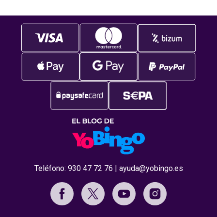
Teléfono:
930 47 72 76
|
ayuda@yobingo.es