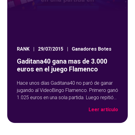
RANK
|
29/07/2015
|
Ganadores Botes
Gaditana40 gana mas de 3.000
euros en el juego Flamenco
Hace unos días Gaditana40 no paró de ganar
jugando al VideoBingo Flamenco. Primero ganó
1.025 euros en una sola partida. Luego repitió
premio y ganó otros 1.025 euros en otra tirada,
Leer artículo
y para rematar la mañana, se llevó 1.062,50
euros en otra partida! Más de 3.000€ en
premios en apenas unas horas jugando a
nuestros juegos