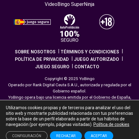
VideoBingo SuperNinja
SOBRE NOSOTROS
TÉRMINOS Y CONDICIONES
POLÍTICA DE PRIVACIDAD
JUEGO AUTORIZADO
JUEGO SEGURO
CONTACTO
Copyright © 2025 YoBingo
Operado por Rank Digital Ceuta S.A.U., autorizada y regulada por el
Gobierno español.
YoBingo opera bajo una licencia emitida por el Gobierno de España,
cumpliendo con todas las normativas de seguridad y
Utilizamos cookies propias y de terceros para analizar el uso del
responsabilidad en los juegos online. El juego es una forma de
sitio web y mostrarte publicidad relacionada con tus preferencias
entretenimiento cuya finalidad es ofrecer diversión y emoción a los
sobre la base de un perfil elaborado a partir de tus hábitos de
jugadores en nuestra página web. Juega con moderación siguiendo
navegación (por ejemplo, páginas visitadas).
Política de cookies
las pautas recomendadas para el juego responsable.
CONFIGURACIÓN
RECHAZAR
ACEPTAR