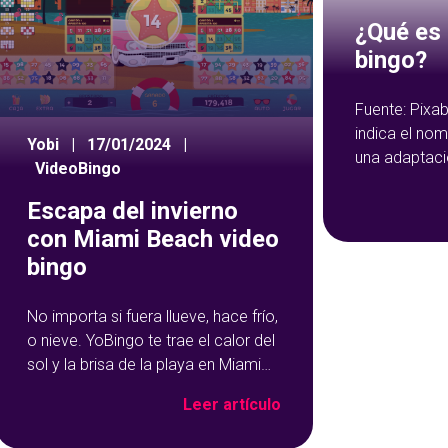
¿Qué es 
bingo?
Fuente: Pix
indica el nom
Yobi
|
17/01/2024
|
una adaptaci
VideoBingo
que encontrá
juego. Eso sí
Escapa del invierno
innovador qu
con Miami Beach video
sus animacio
bingo
digitales. De 
juego no cam
No importa si fuera llueve, hace frío,
teniendo que
o nieve. YoBingo te trae el calor del
sol y la brisa de la playa en Miami
Beach Video Bingo. Un juego de
Leer artículo
bingo online inspirado en Miami que
te encantará. Continúa leyendo esta