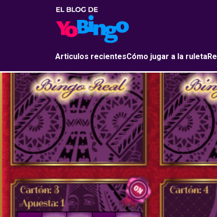
Articulos recientes
Cómo jugar a la ruleta
Re