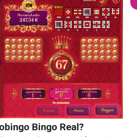
eobingo Bingo Real?