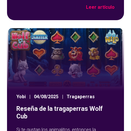
lotería. Ambos pueden ser igual de divertidos,
Leer artículo
¿pero cuál de los dos es el que más te puede
gustar? En este artículo, te contamos todo lo
que necesitas saber para
Yobi
|
04/08/2025
|
Tragaperras
Reseña de la tragaperras Wolf
Cub
Si te gustan los animalitos, entonces la