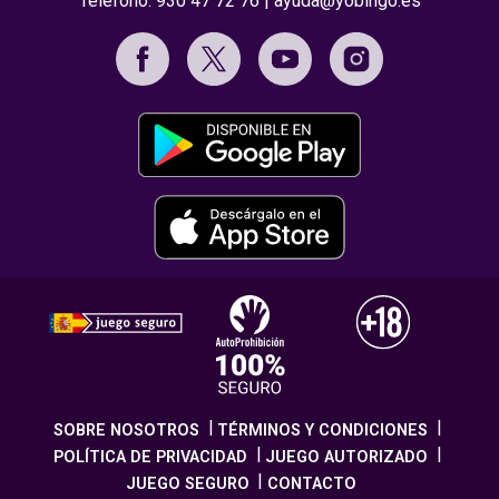
Teléfono:
930 47 72 76
|
ayuda@yobingo.es
SOBRE NOSOTROS
TÉRMINOS Y CONDICIONES
POLÍTICA DE PRIVACIDAD
JUEGO AUTORIZADO
JUEGO SEGURO
CONTACTO