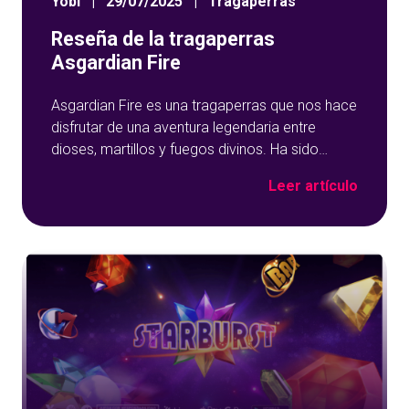
Yobi
|
29/07/2025
|
Tragaperras
Reseña de la tragaperras
Asgardian Fire
Asgardian Fire es una tragaperras que nos hace
disfrutar de una aventura legendaria entre
dioses, martillos y fuegos divinos. Ha sido
desarrollada por Neon Valley Studios y
Leer artículo
presenta un diseño muy original que seguro te
sorprende, con 6 rodillos, bloques gigantes,
comodines y miles de formas de ganar. Lo
tiene todo para entretenernos. En esta