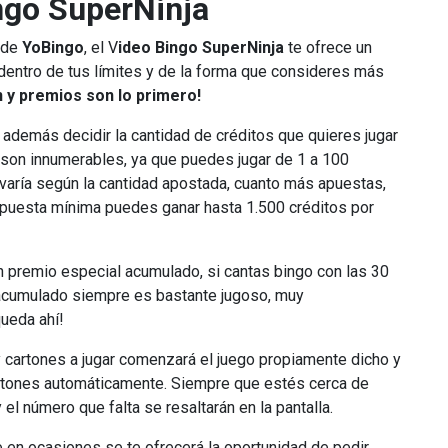
ngo SuperNinja
de
YoBingo
, el V
ideo Bingo SuperNinja
te ofrece un
 dentro de tus límites y de la forma que consideres más
ón y premios son lo primero!
y además decidir la cantidad de créditos que quieres jugar
s son innumerables, ya que puedes jugar de 1 a 100
 varía según la cantidad apostada, cuanto más apuestas,
 apuesta mínima puedes ganar hasta 1.500 créditos por
 premio especial acumulado, si cantas bingo con las 30
 acumulado siempre es bastante jugoso, muy
queda ahí!
 cartones a jugar comenzará el juego propiamente dicho y
artones automáticamente. Siempre que estés cerca de
el número que falta se resaltarán en la pantalla.
e en ocasiones se te ofrecerá la oportunidad de pedir