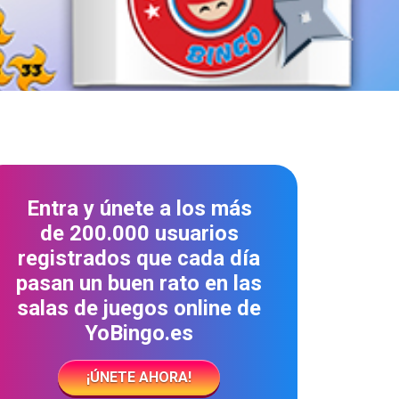
Entra y únete a los más
de 200.000 usuarios
registrados que cada día
pasan un buen rato en las
salas de juegos online de
YoBingo.es
¡ÚNETE AHORA!