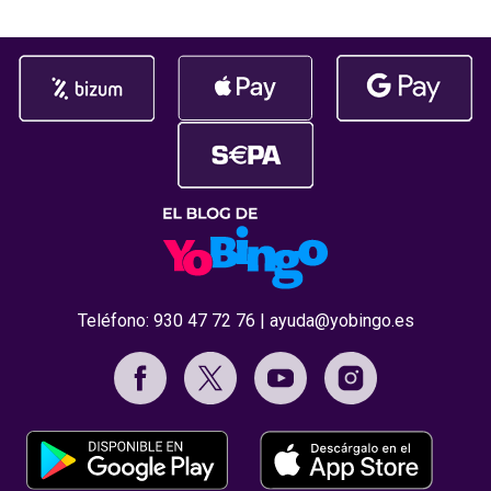
Teléfono:
930 47 72 76
|
ayuda@yobingo.es