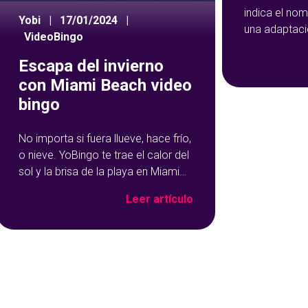
indica el nom
Yobi
|
17/01/2024
|
una adaptaci
VideoBingo
que encontrá
juego. Eso sí
Escapa del invierno
innovador qu
con Miami Beach video
sus animacio
bingo
digitales. De 
juego no cam
No importa si fuera llueve, hace frío,
teniendo que
o nieve. YoBingo te trae el calor del
sol y la brisa de la playa en Miami
Beach Video Bingo. Un juego de
Leer artículo
bingo online inspirado en Miami que
te encantará. Continúa leyendo esta
reseña de vídeo bingo para
descubrir todo lo que tiene que
ofrecerte. Ajustes con