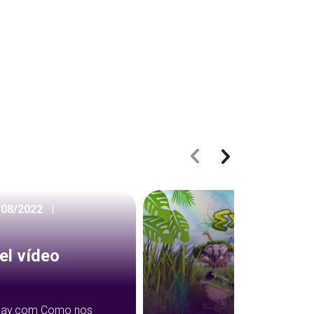
/08/2022
|
o
el vídeo
abay.com Como nos