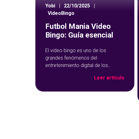
Yobi
|
22/10/2025
|
VideoBingo
Futbol Mania Video
Bingo: Guía esencial
El video bingo es uno de los
grandes fenómenos del
entretenimiento digital de los
últimos años, algo que ha generado
Leer artículo
el surgimiento de una amplia
cantidad de títulos con novedosas
ambientaciones. Uno de los casos
más llamativos es el de Futbol
Mania Video Bingo, que adapta este
icónico deporte al juego de los
cartones y