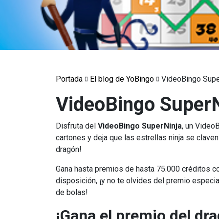
Portada
El blog de YoBingo
VideoBingo Supe
VideoBingo SuperN
Disfruta del
VideoBingo
SuperNinja
, un Video
cartones y deja que las estrellas ninja se clave
dragón!
Gana hasta premios de hasta 75.000 créditos co
disposición, ¡y no te olvides del premio espec
de bolas!
¡Gana el premio del dr