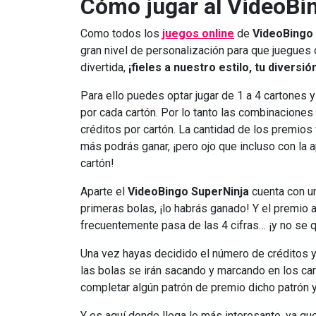
Cómo jugar al VideoBi
Como todos los
juegos online
de
VideoBingo
gran nivel de personalización para que juegues
divertida,
¡fieles a nuestro estilo, tu diversi
Para ello puedes optar jugar de 1 a 4 cartones 
por cada cartón. Por lo tanto las combinacione
créditos por cartón. La cantidad de los premios
más podrás ganar, ¡pero ojo que incluso con la
cartón!
Aparte el
VideoBingo SuperNinja
cuenta con un
primeras bolas, ¡lo habrás ganado! Y el premio
frecuentemente pasa de las 4 cifras… ¡y no se 
Una vez hayas decidido el número de créditos y
las bolas se irán sacando y marcando en los c
completar algún patrón de premio dicho patrón y 
Y es aquí donde llega lo más interesante, ya qu