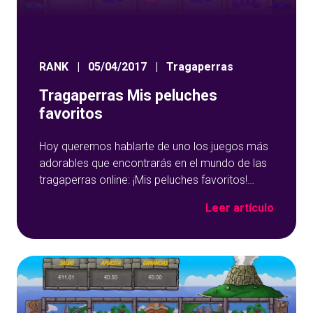
RANK
|
05/04/2017
|
Tragaperras
Tragaperras Mis peluches
favoritos
Hoy queremos hablarte de uno los juegos más
adorables que encontrarás en el mundo de las
tragaperras online: ¡Mis peluches favoritos!
Nuestra encantadora tragaperras de hasta 25
Leer artículo
líneas de premio, cuenta con un diseño muy
cuco y con símbolos de peluches monísimos.
Disfruta viendo girar a los peces, elefantes,
leones y demás animalitos, ¡si hasta