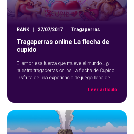
RANK
|
27/07/2017
|
Tragaperras
Tragaperras online La flecha de
cupido
El amor, esa fuerza que mueve el mundo… ¡y
nuestra tragaperras online La flecha de Cupido!
Disfruta de una experiencia de juego llena de
emociones y diversión en esta tragaperras
Leer artículo
online repleta de funciones especiales, partidas
gratis, premios y un adorable angelito que te
robará el corazón. Tragaperras online La flecha
de cupido Con hasta