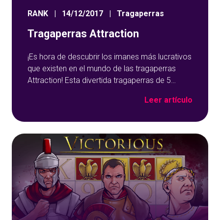
RANK
|
14/12/2017
|
Tragaperras
Tragaperras Attraction
¡Es hora de descubrir los imanes más lucrativos
que existen en el mundo de las tragaperras
Attraction! Esta divertida tragaperras de 5
rodillos, 10 líneas de premio, comodines
Leer artículo
expandidos y gran cantidad de niveles de
apuesta te da la oportunidad de ganar en esta
hasta 50.000 monedas de una forma bien
sencilla y sin complicaciones,