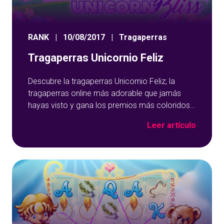
RANK
|
10/08/2017
|
Tragaperras
Tragaperras Unicornio Feliz
Descubre la tragaperras Unicornio Feliz; la
tragaperras online más adorable que jamás
hayas visto y gana los premios más coloridos
en el Unicornio Feliz, la slots online basada en
Leer artículo
un mundo de fantasía monísimo repleto de
partidas gratis, premios dobles, comodines, ¡y
mucha, mucha diversión! ¡Viaja al mundo de la
tragaperras Unicornio Feliz! Juega en