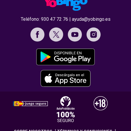
Teléfono:
930 47 72 76
|
ayuda@yobingo.es